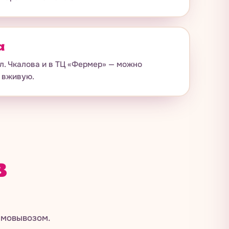
а
л. Чкалова и в ТЦ «Фермер» — можно
 вживую.
в
амовывозом.