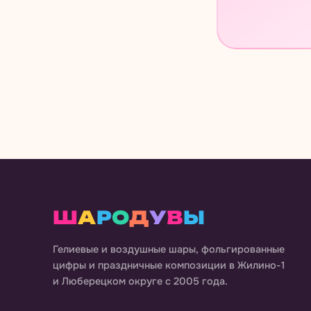
Ш
А
Р
О
Д
У
В
Ы
Гелиевые и воздушные шары, фольгированные
цифры и праздничные композиции в
Жилино-1
и Люберецком округе
с 2005 года.