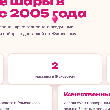
е шары в
с 2005 года
аздник ярче: гелиевые и воздушные
и наборы с доставкой по Жуковскому
2
магазина в Жуковском
Качественны
овского и Раменского
Используем проверенный
илеев.
дольше. Честные сроки и