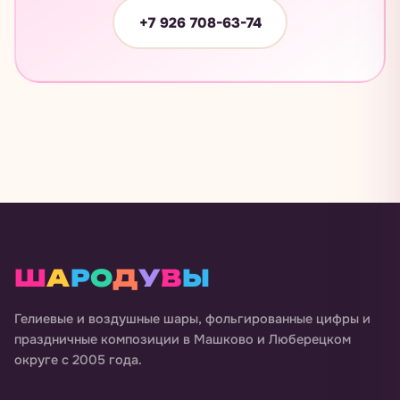
+7 926 708-63-74
Ш
А
Р
О
Д
У
В
Ы
Гелиевые и воздушные шары, фольгированные цифры и
праздничные композиции в
Машково и Люберецком
округе
с 2005 года.