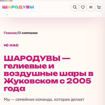
Ш
А
Р
О
Д
У
В
Ы
Машково
Главная
/
О компании
О НАС
ШАРОДУВЫ —
гелиевые и
воздушные шары в
Жуковском с 2005
года