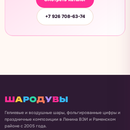
+7 926 708-63-74
Ш
А
Р
О
Д
У
В
Ы
Гелиевые и воздушные шары, фольгированные цифры и
праздничные композиции в
Ленина ВЭИ и Раменском
районе
с 2005 года.