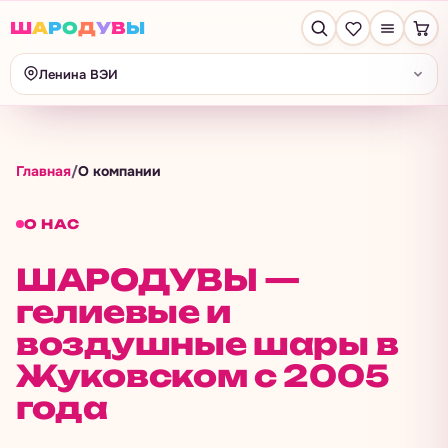
Ш
А
Р
О
Д
У
В
Ы
Ленина ВЭИ
Главная
/
О компании
О НАС
ШАРОДУВЫ —
гелиевые и
воздушные шары в
Жуковском с 2005
года