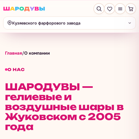
Ш
А
Р
О
Д
У
В
Ы
Кузяевского фарфорового завода
Главная
/
О компании
О НАС
ШАРОДУВЫ —
гелиевые и
воздушные шары в
Жуковском с 2005
года