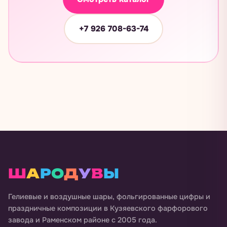
+7 926 708-63-74
Ш
А
Р
О
Д
У
В
Ы
Гелиевые и воздушные шары, фольгированные цифры и
праздничные композиции в
Кузяевского фарфорового
завода и Раменском районе
с 2005 года.