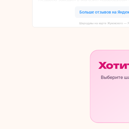
Шародувы на карте Жуковского — 
Хоти
Выберите ша