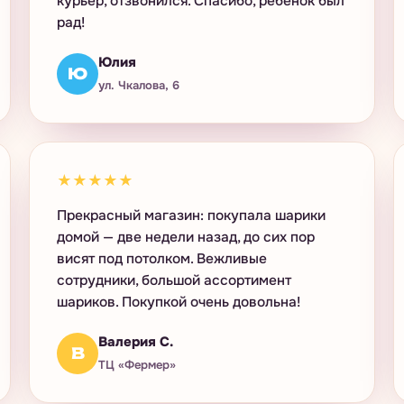
курьер, отзвонился. Спасибо, ребёнок был
рад!
Юлия
Ю
ул. Чкалова, 6
★★★★★
Прекрасный магазин: покупала шарики
домой — две недели назад, до сих пор
висят под потолком. Вежливые
сотрудники, большой ассортимент
шариков. Покупкой очень довольна!
Валерия С.
В
ТЦ «Фермер»