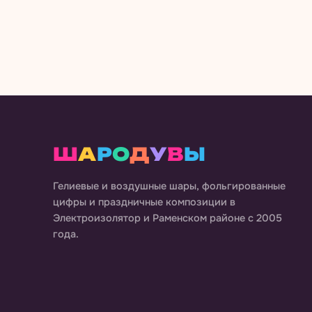
Ш
А
Р
О
Д
У
В
Ы
Гелиевые и воздушные шары, фольгированные
цифры и праздничные композиции в
Электроизолятор и Раменском районе
с 2005
года.