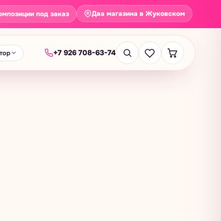
Два магазина в Жуковском
омпозиции под заказ
+7 926 708-63-74
тор