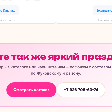
Яндекс Карты
Шародувы на
те так же яркий праз
ры в каталоге или напишите нам — поможем с составом
по Жуковскому и району.
Смотреть каталог
+7 926 708-63-74