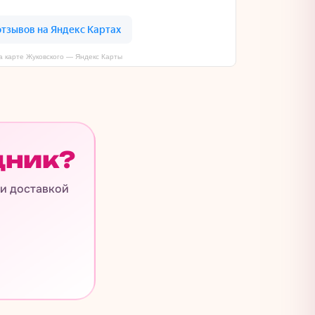
 карте Жуковского — Яндекс Карты
дник?
 и доставкой