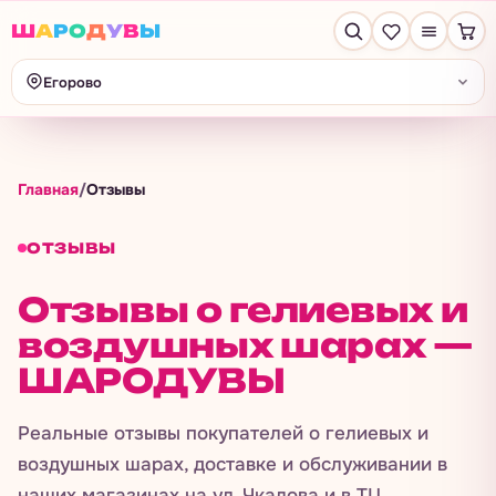
Ш
А
Р
О
Д
У
В
Ы
Егорово
Главная
/
Отзывы
ОТЗЫВЫ
Отзывы о гелиевых и
воздушных шарах —
ШАРОДУВЫ
Реальные отзывы покупателей о гелиевых и
воздушных шарах, доставке и обслуживании в
наших магазинах на ул. Чкалова и в ТЦ