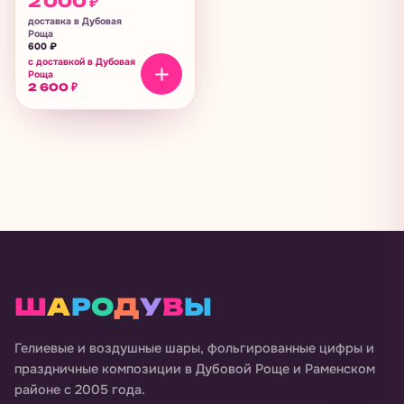
2 000
₽
доставка в Дубовая
Роща
600
₽
с доставкой в Дубовая
Роща
2 600
₽
Ш
А
Р
О
Д
У
В
Ы
Гелиевые и воздушные шары, фольгированные цифры и
праздничные композиции в
Дубовой Роще и Раменском
районе
с 2005 года.