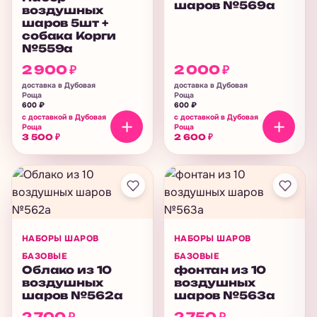
шаров №569а
воздушных
шаров 5шт +
собака Корги
№559а
2 900
₽
2 000
₽
доставка в Дубовая
доставка в Дубовая
Роща
Роща
600
₽
600
₽
с доставкой в Дубовая
с доставкой в Дубовая
Роща
Роща
3 500
₽
2 600
₽
НАБОРЫ ШАРОВ
НАБОРЫ ШАРОВ
БАЗОВЫЕ
БАЗОВЫЕ
Облако из 10
фонтан из 10
воздушных
воздушных
шаров №562а
шаров №563а
2 700
₽
2 750
₽