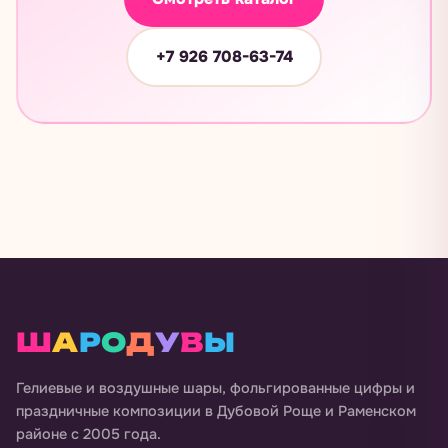
+7 926 708-63-74
Ш
А
Р
О
Д
У
В
Ы
Гелиевые и воздушные шары, фольгированные цифры и
праздничные композиции в
Дубовой Роще и Раменском
районе
с 2005 года.