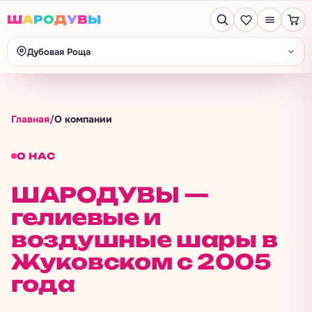
Ш
А
Р
О
Д
У
В
Ы
Дубовая Роща
Главная
/
О компании
О НАС
ШАРОДУВЫ —
гелиевые и
воздушные шары в
Жуковском с 2005
года