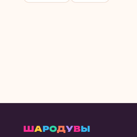
Ш
А
Р
О
Д
У
В
Ы