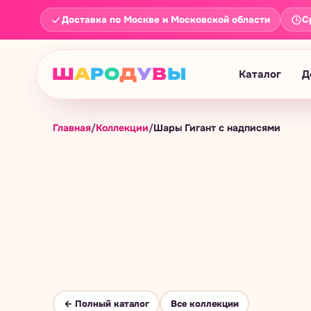
С
Доставка по Москве и Московской области
Ш
А
Р
О
Д
У
В
Ы
Каталог
Д
Главная
/
Коллекции
/
Шары Гигант с надписями
← Полный каталог
Все коллекции